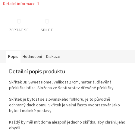
Detailní informace
ZEPTAT SE
SDÍLET
Popis
Hodnocení
Diskuze
Detailní popis produktu
Skřítek 3D Sweet Home, velikost 27cm, materiál dřevěná
překližka bříza. Složena ze šesti vrstev dřevěné překližky.
Skřítek je bytost se slovanského folkloru, je to původně
ochranný duch domu. Skřítek je velmi často vyobrazován jako
bytost malinké postavy.
Každý by měl mít doma alespoň jednoho skřítka, aby chránil jeho
obydlí