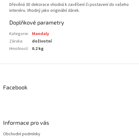
Dřevěná 3D dekorace vhodná k zavěšení či postavení do vašeho
interiéru. Vhodný jako originální dárek.
Doplňkové parametry
Kategorie
:
Mandaly
Záruka
:
doživotní
Hmotnost
:
0.2 kg
Z
á
p
a
Facebook
t
í
Informace pro vás
Obchodní podmínky