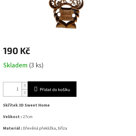
190 Kč
Měrná
Skladem
(3 ks)
cena:
Přidat do košíku
Skřítek 3D Sweet Home
Velikost :
27cm
Materiál :
Dřevěná překližka, bříza