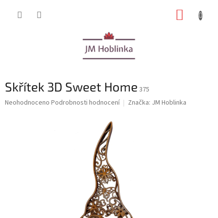
Přejít
NÁKUP
na
obsah
KOŠÍK
Skřítek 3D Sweet Home
375
Průměrné
Neohodnoceno
Podrobnosti hodnocení
Značka:
JM Hoblinka
hodnocení
produktu
je
0,0
z
5
hvězdiček.