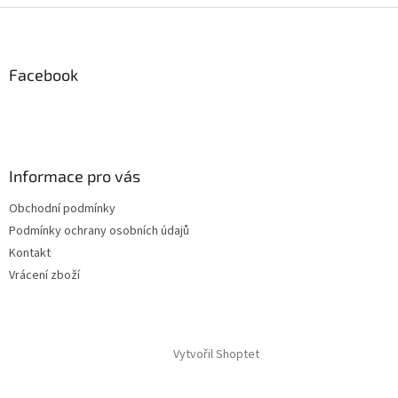
Z
á
p
a
Facebook
t
í
Informace pro vás
Obchodní podmínky
Podmínky ochrany osobních údajů
Kontakt
Vrácení zboží
Vytvořil Shoptet