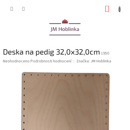
Přejít
NÁKUP
na
obsah
KOŠÍK
Deska na pedig 32,0x32,0cm
1950
Průměrné
Neohodnoceno
Podrobnosti hodnocení
Značka:
JM Hoblinka
hodnocení
produktu
je
0,0
z
5
hvězdiček.