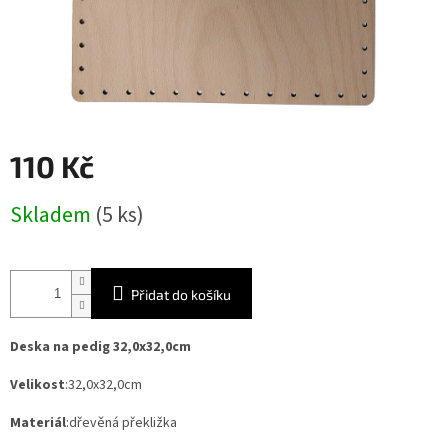
110 Kč
Měrná
Skladem
(5 ks)
cena:
Přidat do košíku
Deska na pedig 32,0x32,0cm
Velikost
:32,0x32,0cm
Materiál
:dřevěná překližka