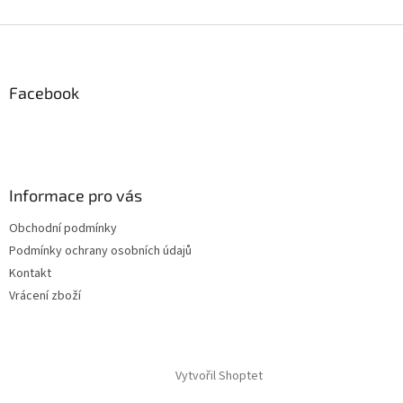
Z
á
p
a
Facebook
t
í
Informace pro vás
Obchodní podmínky
Podmínky ochrany osobních údajů
Kontakt
Vrácení zboží
Vytvořil Shoptet