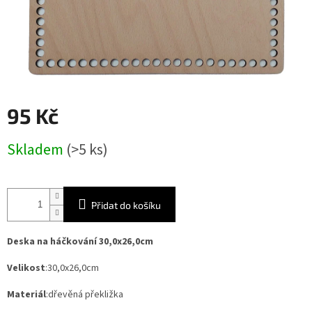
95 Kč
Měrná
Skladem
(>5 ks)
cena:
Přidat do košíku
Deska na háčkování 30,0x26,0cm
Velikost
:30,0x26,0cm
Materiál
:dřevěná překližka