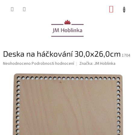
Přejít
NÁKUP
na
obsah
KOŠÍK
Deska na háčkování 30,0x26,0cm
1704
Průměrné
Neohodnoceno
Podrobnosti hodnocení
Značka:
JM Hoblinka
hodnocení
produktu
je
0,0
z
5
hvězdiček.