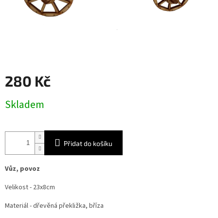
280 Kč
Měrná
Skladem
cena:
Přidat do košíku
Vůz, povoz
Velikost - 23x8cm
Materiál - dřevěná překližka, bříza