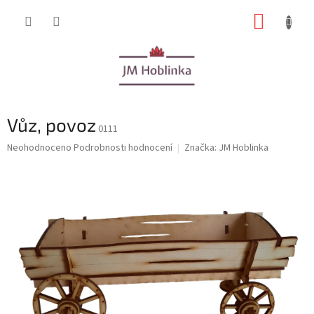
Přejít
NÁKUP
na
obsah
KOŠÍK
Vůz, povoz
0111
Průměrné
Neohodnoceno
Podrobnosti hodnocení
Značka:
JM Hoblinka
hodnocení
produktu
je
0,0
z
5
hvězdiček.