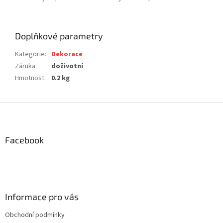
Doplňkové parametry
Kategorie
:
Dekorace
Záruka
:
doživotní
Hmotnost
:
0.2 kg
Z
á
p
a
Facebook
t
í
Informace pro vás
Obchodní podmínky