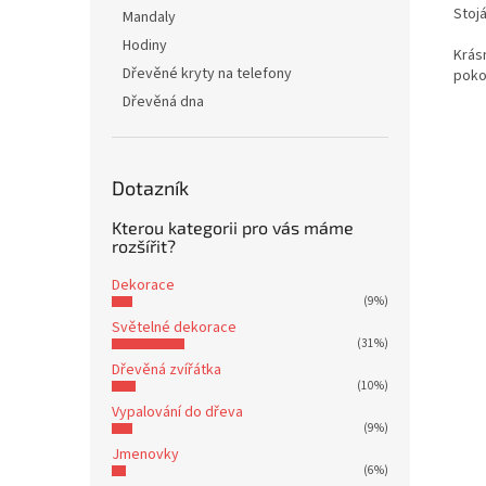
Stojá
Mandaly
Hodiny
Krás
Dřevěné kryty na telefony
poko
Dřevěná dna
Dotazník
Kterou kategorii pro vás máme
rozšířit?
Dekorace
(9%)
Světelné dekorace
(31%)
Dřevěná zvířátka
(10%)
Vypalování do dřeva
(9%)
Jmenovky
(6%)