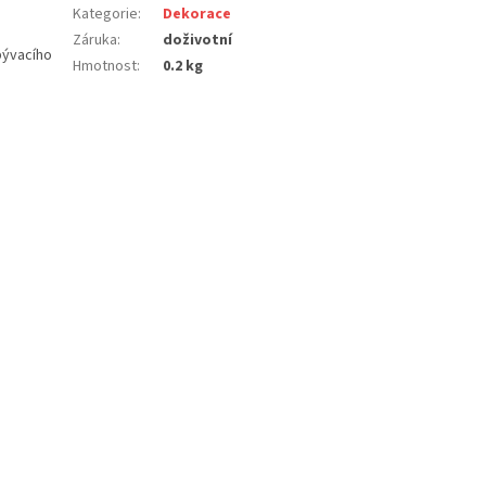
Kategorie
:
Dekorace
Záruka
:
doživotní
bývacího
Hmotnost
:
0.2 kg