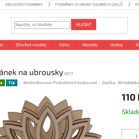
OBCHODNÍ PODMÍNKY
PODMÍNKY OCHRANY OSOBNÍCH ÚDAJŮ
K
HLEDAT
le
Dřevěné modely
Dárky
Mandaly
Hodiny
D
jánek na ubrousky
0077
Průměrné
Neohodnoceno
Podrobnosti hodnocení
Značka:
JM Hoblink
ka
Tip
hodnocení
produktu
110 
je
0,0
Měrná
Skla
z
cena:
5
hvězdiček.