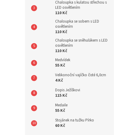
Chaloupka s kulatou střechou s
LED osvětlením
110 Kč
Chaloupka se sobem s LED
osvětlením
110 Kč
Chaloupka se sněhulákem s LED
osvětlením
110 Kč
Medvídek
55 Kč
Velikonoční vajíčko čisté 6,0cm
4 Kč
Dopis Ježíškovi
115 Kč
Medaile
55 Kč
Stojánek na tužku Pírko
60 Kč