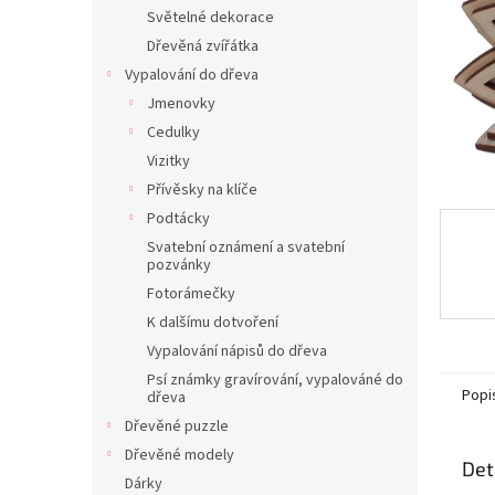
n
Světelné dekorace
e
Dřevěná zvířátka
l
Vypalování do dřeva
Jmenovky
Cedulky
Vizitky
Přívěsky na klíče
Podtácky
Svatební oznámení a svatební
pozvánky
Fotorámečky
K dalšímu dotvoření
Vypalování nápisů do dřeva
Psí známky gravírování, vypalováné do
Popi
dřeva
Dřevěné puzzle
Dřevěné modely
Det
Dárky