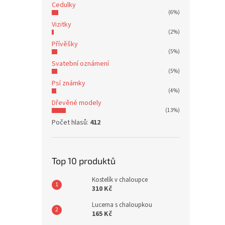
Cedulky
(6%)
Vizitky
(2%)
Přívěšky
(5%)
Svatební oznámení
(5%)
Psí známky
(4%)
Dřevěné modely
(13%)
Počet hlasů:
412
Top 10 produktů
Kostelík v chaloupce
310 Kč
Lucerna s chaloupkou
165 Kč