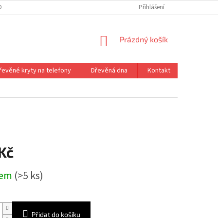
ONTAKT
VRÁCENÍ ZBOŽÍ
Přihlášení
NÁKUPNÍ
Prázdný košík
KOŠÍK
řevěné kryty na telefony
Dřevěná dna
Kontakt
a
Kč
dem
(>5 ks)
Přidat do košíku