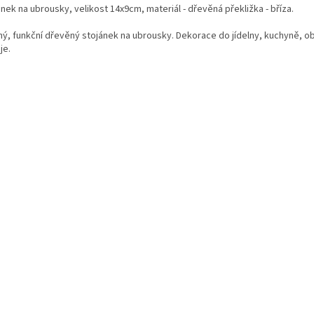
nek na ubrousky, velikost 14x9cm, materiál - dřevěná překližka - bříza.
ný, funkční dřevěný stojánek na ubrousky. Dekorace do jídelny, kuchyně, o
je.