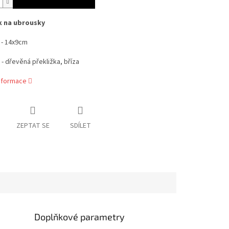
k na ubrousky
- 14x9cm
- dřevěná překližka, bříza
informace
ZEPTAT SE
SDÍLET
Doplňkové parametry