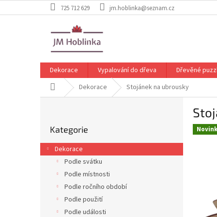
Přejít
725 712 629
jm.hoblinka@seznam.cz
na
obsah
Dekorace
Vypalování do dřeva
Dřevěné puzz
Domů
Dekorace
Stojánek na ubrousky
P
Sto
o
Přeskočit
s
Kategorie
kategorie
Novin
t
r
Dekorace
a
Podle svátku
n
Podle místnosti
n
í
Podle ročního období
p
Podle použití
a
Podle události