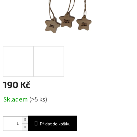
190 Kč
Měrná
Skladem
(>5 ks)
cena:
Přidat do košíku