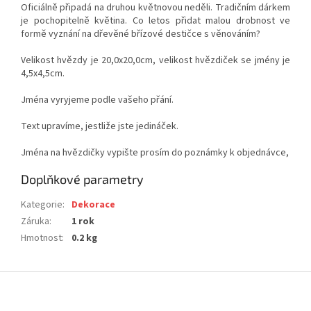
Oficiálně připadá na druhou květnovou neděli. Tradičním dárkem
je pochopitelně květina. Co letos přidat malou drobnost ve
formě vyznání na dřevěné břízové destičce s věnováním?
Velikost hvězdy je 20,0x20,0cm, velikost hvězdiček se jmény je
4,5x4,5cm.
Jména vyryjeme podle vašeho přání.
Text upravíme, jestliže jste jedináček.
Jména na hvězdičky vypište prosím do poznámky k objednávce,
Doplňkové parametry
Kategorie
:
Dekorace
Záruka
:
1 rok
Hmotnost
:
0.2 kg
Z
á
p