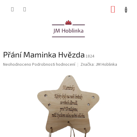
Přejít
NÁKUP
na
obsah
KOŠÍK
Přání Maminka Hvězda
1824
Průměrné
Neohodnoceno
Podrobnosti hodnocení
Značka:
JM Hoblinka
hodnocení
produktu
je
0,0
z
5
hvězdiček.