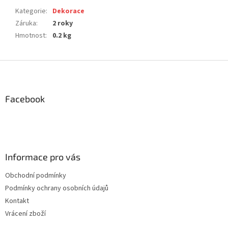
Kategorie
:
Dekorace
Záruka
:
2 roky
Hmotnost
:
0.2 kg
Z
á
p
a
Facebook
t
í
Informace pro vás
Obchodní podmínky
Podmínky ochrany osobních údajů
Kontakt
Vrácení zboží