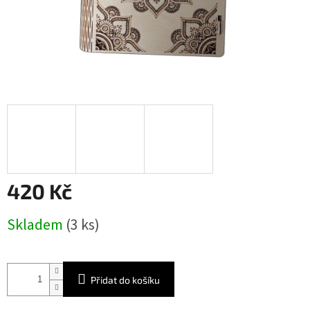
420 Kč
Měrná
Skladem
(3 ks)
cena:
Přidat do košíku