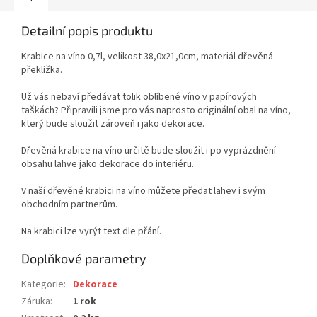
Detailní popis produktu
Krabice na víno 0,7l, velikost 38,0x21,0cm, materiál dřevěná
překližka.
Už vás nebaví předávat tolik oblíbené víno v papírových
taškách? Připravili jsme pro vás naprosto originální obal na víno,
který bude sloužit zároveň i jako dekorace.
Dřevěná krabice na víno určitě bude sloužit i po vyprázdnění
obsahu lahve jako dekorace do interiéru.
V naší dřevěné krabici na víno můžete předat lahev i svým
obchodním partnerům.
Na krabici lze vyrýt text dle přání.
Doplňkové parametry
Kategorie
:
Dekorace
Záruka
:
1 rok