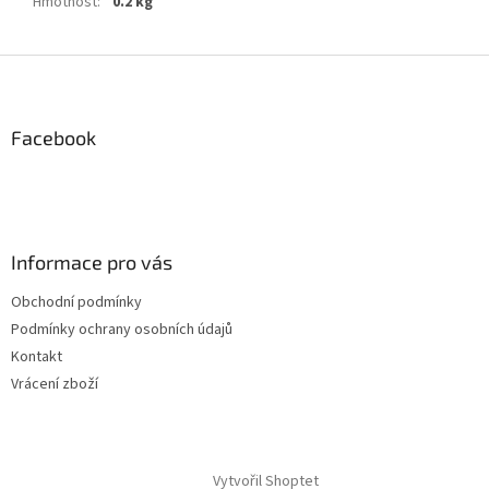
Hmotnost
:
0.2 kg
Z
á
p
a
Facebook
t
í
Informace pro vás
Obchodní podmínky
Podmínky ochrany osobních údajů
Kontakt
Vrácení zboží
Vytvořil Shoptet