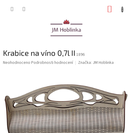
Přejít
NÁKUP
na
obsah
KOŠÍK
Krabice na víno 0,7l II
1896
Průměrné
Neohodnoceno
Podrobnosti hodnocení
Značka:
JM Hoblinka
hodnocení
produktu
je
0,0
z
5
hvězdiček.