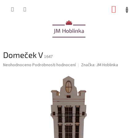
Přejít
NÁKUP
na
obsah
KOŠÍK
Domeček V
1647
Průměrné
Neohodnoceno
Podrobnosti hodnocení
Značka:
JM Hoblinka
hodnocení
produktu
je
0,0
z
5
hvězdiček.