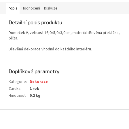
Popis
Hodnocení
Diskuze
Detailní popis produktu
Domeček V, velikost 16,0x5,0x3,0cm, materiál dřevěná překližka,
bříza.
Dřevěná dekorace vhodná do každého interiéru.
Doplňkové parametry
Kategorie
:
Dekorace
Záruka
:
1 rok
Hmotnost
:
0.2 kg
Z
á
p