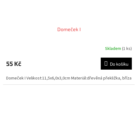
Domeček I
Skladem
(1 ks)
Průměrné
hodnocení
produktu
55 Kč
Do košíku
je
5,0
Domeček I Velikost:11,5x6,0x3,0cm Materiál:dřevěná překližka, bříza
z
5
hvězdiček.