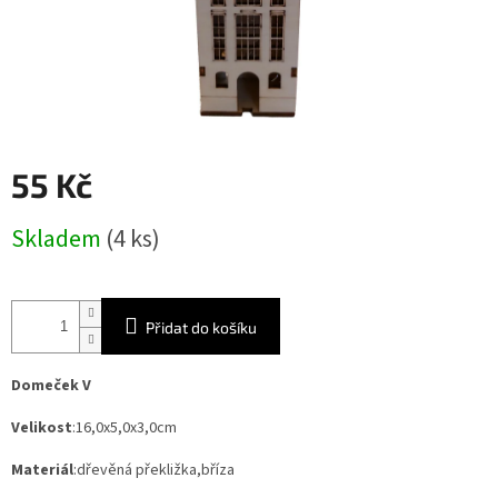
55 Kč
Měrná
Skladem
(4 ks)
cena:
Přidat do košíku
Domeček V
Velikost
:16,0x5,0x3,0cm
Materiál
:dřevěná překližka,bříza