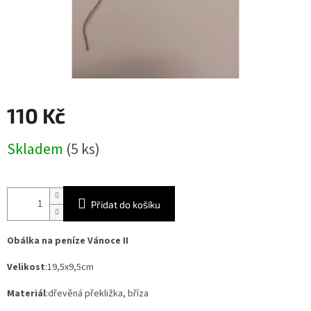
110 Kč
Měrná
Skladem
(5 ks)
cena:
Přidat do košíku
Obálka na peníze Vánoce II
Velikost
:19,5x9,5cm
Materiál
:dřevěná překližka, bříza