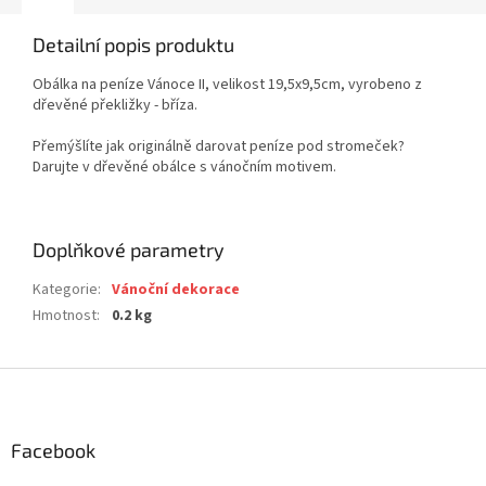
Detailní popis produktu
Obálka na peníze Vánoce II, velikost 19,5x9,5cm, vyrobeno z
dřevěné překližky - bříza.
Přemýšlíte jak originálně darovat peníze pod stromeček?
Darujte v dřevěné obálce s vánočním motivem.
Doplňkové parametry
Kategorie
:
Vánoční dekorace
Hmotnost
:
0.2 kg
Z
á
p
a
Facebook
t