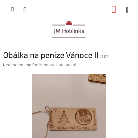
Přejít
NÁKUP
na
obsah
KOŠÍK
Obálka na peníze Vánoce II
2187
Průměrné
Neohodnoceno
Podrobnosti hodnocení
hodnocení
produktu
je
0,0
z
5
hvězdiček.